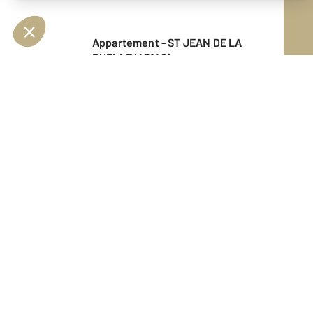
Appartement - ST JEAN DE LA
RUELLE (45140)
En savoir plus
Vendu
Appartement - ST JEAN DE LA
RUELLE (45140)
En savoir plus