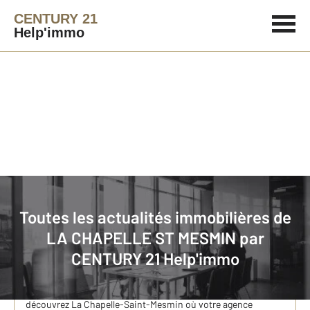
CENTURY 21
Help'immo
Immobilier
Actualités immobilières à LA CHAPELLE ST MESMIN
Toutes les actualités immobilières de
LA CHAPELLE ST MESMIN par
Location étudiante à La Chapelle-Saint-Mesmin et
CENTURY 21 Help'immo
Orléans : studios disponibles chez CENTURY 21
Help’immo
Commune voisine d’Orléans et en plein cœur du Loiret,
découvrez La Chapelle-Saint-Mesmin où votre agence