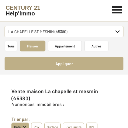
CENTURY 21
Help'immo
LA CHAPELLE ST MESMIN (45380)
Tous
Maison
Appartement
Autres
Appliquer
Vente maison La chapelle st mesmin
(45380)
4 annonces immobilières :
Trier par :
Date
Prix
Surface
Exclusivité
DPE