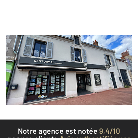
CENTURY 21 Help'immo
58 route Nationale
LA CHAPELLE ST MESMIN - 45380
Envoyer un message
Téléphoner à l'agence
Notre agence est notée
9,4/10