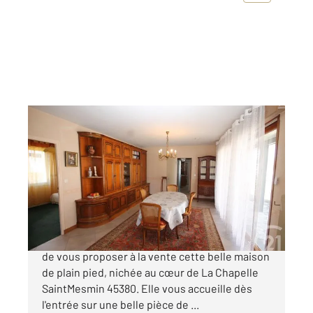
LA CHAPELLE ST MESMIN 45
2
108,27 m
, 6 pièces
Ref : 48023
Maison à vendre
244 900 €
Votre agence Century 21 Help'immo a le plaisir
de vous proposer à la vente cette belle maison
de plain pied, nichée au cœur de La Chapelle
SaintMesmin 45380. Elle vous accueille dès
l'entrée sur une belle pièce de ...