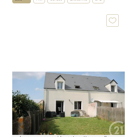
LA CHAPELLE ST MESMIN 45
2
94,39 m
, 5 pièces
Ref : 53019
Maison à vendre
215 140 €
Votre agence Century21 Help'Immo a le plaisir