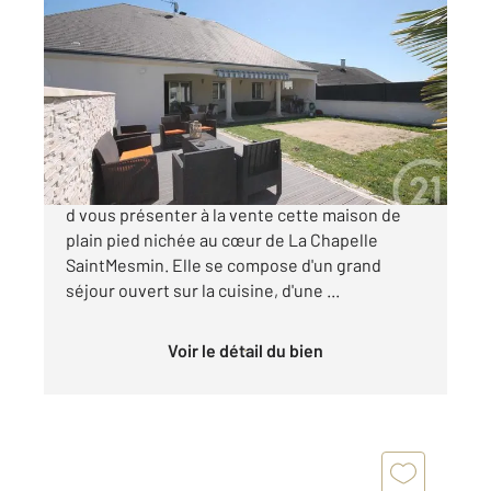
LA CHAPELLE ST MESMIN 45
2
138,51 m
, 6 pièces
Ref : 52445
Maison à vendre
384 000 €
Notre agence Century 21 help'immo a le plaisir
d vous présenter à la vente cette maison de
plain pied nichée au cœur de La Chapelle
SaintMesmin. Elle se compose d'un grand
séjour ouvert sur la cuisine, d'une ...
Voir le détail du bien