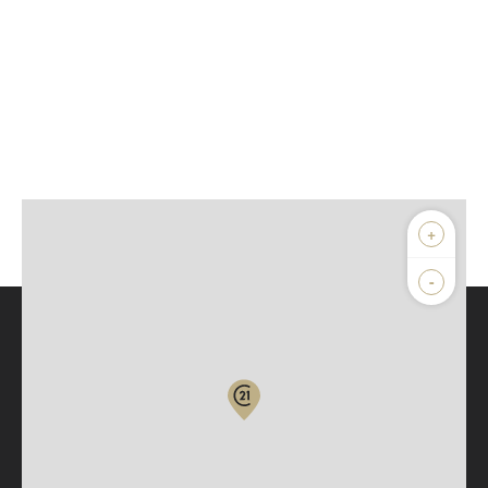
+
-
Parlons de vous, parlons biens
Votre compte :