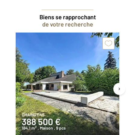
Biens se rapprochant
de votre recherche
CHAINGY 45
ST
388 500 €
1
2
184,1 m
, Maison
, 9 pcs
88