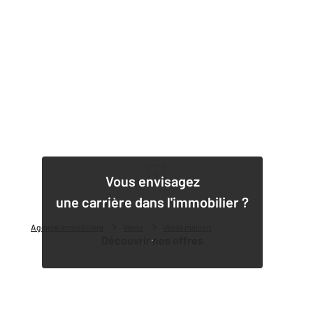
1
Vous envisagez
une carrière dans l'immobilier ?
Agence immobilière
Vente
Vente maison
Découvrir nos offres